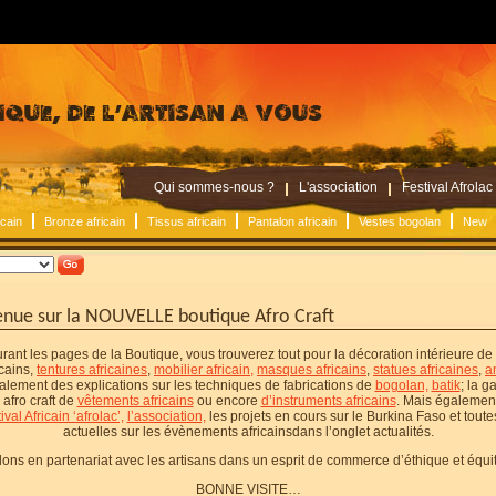
Qui sommes-nous ?
L'association
Festival Afrolac
icain
Bronze africain
Tissus africain
Pantalon africain
Vestes bogolan
New
enue sur la NOUVELLE boutique Afro Craft
rant les pages de la Boutique, vous trouverez tout pour la décoration intérieure de
icains,
tentures africaines
,
mobilier africain,
masques africains
,
statues africaines
,
a
lement des explications sur les techniques de fabrications de
bogolan,
batik
; la 
 afro craft de
vêtements africains
ou encore
d’instruments africains
. Mais également
tival Africain ‘afrolac’,
l’association,
les projets en cours sur le Burkina Faso et toutes
actuelles sur les évènements africainsdans l’onglet actualités.
lons en partenariat avec les artisans dans un esprit de commerce d’éthique et équi
BONNE VISITE…