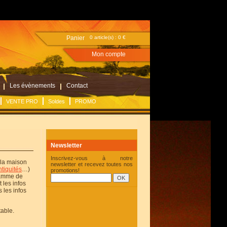
Panier
0 article(s) :
0 €
Mon compte
Les évènements
Contact
VENTE PRO
Soldes
PROMO
Newsletter
Inscrivez-vous à notre
 la maison
newsletter et recevez toutes nos
ntiquités
…)
promotions!
gamme de
 les infos
 les infos
table.