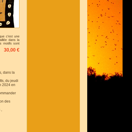
ique c'est une
aillée dans la
es motifs sont
dessins de
30,00 €
s, dans la
ts, du jeudi
uin 2024 en
 commander
ion des
 ,