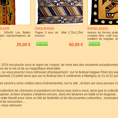
le batik
Pagne Bogolan
bogolan 1mx1m
: 160x50 Les Batiks
Pagne 3 tons du Mali 1,75x1,25m
tenture de format prat
ales représentatives de
environ
création Afro craft trav
e
tradition du bogolan. l
ges ou/et animaux,
généralement des 
25,00 €
En stock
60,00 €
En stock
et autres creations
créations.
e)
 2024 est placée sous le signe de l espoir, de vivre des des moments exceptionnel
our de la vie et de sa magnifique diversitée.
s, ou vous pourrez nous retrouver physiquement ; sur le festival reggae Plein les wat
u samedi 13 juillet ainsi que sur le festival des 5 continents a Martigny, le 21 et 22 j
es seront a venir, notées dans évènementiel, sur le site ; et bien sur vous pouvez
collection de chemises et pantalons en tissus wax sont a venir, ainsi que la collect
golan, et bien d'autres créations encore, dans les tentures en batik et en bogolan.
 cette liberté pour vivre un été de festivités et de découvertes culturelles, musicales
et de rencontres....
e vous retrouver