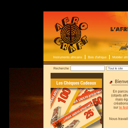
Instruments africains
Bois d'afrique
Mobilier afr
Recherche
Bienv
En parcou
(objets afr
mais éga
créations
sur
le fes
Nous travail