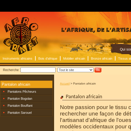
Qui s
Instruments africains
Bois d'afrique
Mobilier africain
Bronze africain
Tissus af
Recherche
Accueil
> Pantalon africain
Pantalon africain
Pantalons Pêcheurs
Pantalon africain
Pantalon Bogolan
Pantalon Bouffant
Notre passion pour le tissu 
rechercher une façon de déto
Pantalon Sarouel
l'artisanat d'afrique de l'ou
modèles occidentaux pour qu