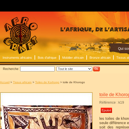
Qui s
Instruments africains
Bois d'afrique
Mobilier africain
Bronze africain
Tissus af
Recherche
Accueil
>
Tissus africain
>
Toiles de Korhogo
> toile de Khorogo
toile de Khoro
Référence : k19
Epuisé
les toiles de kho
seule différence e
soit des représe