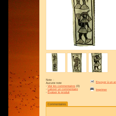
Note
:
Envoyer à un a
Aucune note
-
Voir les commentaires
(0)
-
Laisser un commentaire
Imprimer
-
Évaluer le produit
Commentaires