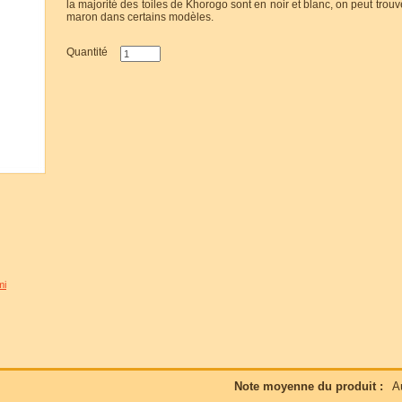
la majorité des toiles de Khorogo sont en noir et blanc, on peut trouv
maron dans certains modèles.
Quantité
mi
Note moyenne du produit :
A