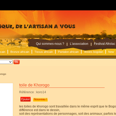
Qui sommes-nous ?
L'association
Festival Afrolac
icain
Bronze africain
Tissus africain
Pantalon africain
Vestes bogolan
New
orogo
toile de Khorogo
Référence : koro14
Epuisé
Nouveau !
les toiles de khorogo sont travaillée dans le même esprit que le Bogo
différence est dans le dessin,
soit des représentations de personnages, soit des animaux; parfois l