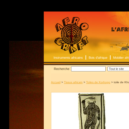
Instruments africains
Bois d'afrique
Mobilier afr
Recherche
Accueil
>
Tissus africain
>
Toiles de Korhogo
> toile de Kh