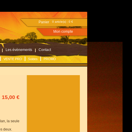
Panier
0 article(s) :
0 €
Mon compte
Les évènements
Contact
VENTE PRO
Soldes
PROMO
15,00 €
lan, la seule
es deux.