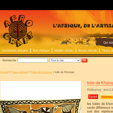
Qui s
Instruments africains
Bois d'afrique
Mobilier africain
Bronze africain
Tissus af
Recherche
Accueil
>
Tissus africain
>
Toiles de Korhogo
> toile de Khorogo
toile de Khoro
Référence : koro1
Epuisé
Nouveau 
les toiles de kho
seule différence e
soit des représe