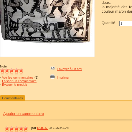
deux.
la majorité des t
couleur maron da
Quantité
Note
:
Envoyer à un ami
-
Voir les commentaires
(1)
Imprimer
-
Laisser un commentaire
-
Évaluer le produit
Commentaires
Ajouter un commentaire
par
ROCA
, le
12/03/2024