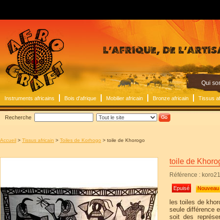
Qui s
Instruments africains
Bois d'afrique
Mobilier africain
Bronze africain
Tissus af
Recherche
Accueil
>
Tissus africain
>
Toiles de Korhogo
> toile de Khorogo
toile de Khoro
Référence : koro2
Epuisé
Nouveau 
les toiles de kho
seule différence e
soit des représe